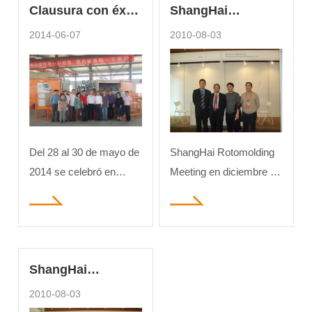
Clausura con éxito
ShangHai
la reunión anual
Rotomolding
2014-06-07
2010-08-03
internacional de
Meeting (en
rotomolding 2014
inglés)
Del 28 al 30 de mayo de
ShangHai Rotomolding
2014 se celebró en
Meeting en diciembre de
Yantai, China, la
2009.El gerente
segunda reunión de las
Lin(derecha 2) toma una
segundas sesiones del
foto con el presidente
comité profesional de
Liao(izquierda 2) de la
ShangHai
rotomoldeo de la
asociación de
asociación de plásticos
rotomoldede China
Rotomolding
2010-08-03
de China, es decir, la
(ARMC).
Meeting en