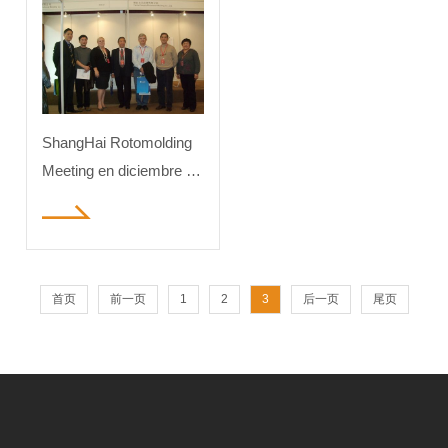
reunión anual
diciembre de 2009.
internacional de
rotomoldeo de 2014.
Esta reunión fue
celebrada por la
ShangHai Rotomolding
asociació
Meeting en diciembre de
2009.El gerente
Lin(izquierda 2), el
gerente Xiao(derecha 1)
toman fotos con
首页
前一页
1
2
3
后一页
尾页
expertos de China y
expertos extranjeros.